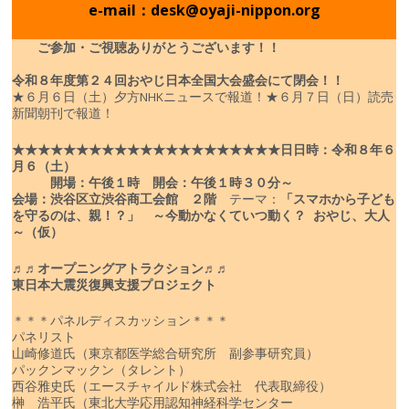
e-mail：desk@oyaji-nippon.org
ご参加・ご視聴ありがとうございます！！
令和８年度
第２４回おやじ日本全国大会盛会にて閉会！！
★６月６日（土）夕方NHKニュースで報道！
★６月７日（日）読売
新聞朝刊で報道！
★★★★★★★★★★★★★★★★★★★★★
日
日時：令和８年６
月６（土）
開場：午後１時 開会：午後１時３０分～
会場：渋谷区立渋谷商工会館 ２階
テーマ：
「スマホから子ども
を守るのは、親！？」
～今動かなくていつ動く？ おやじ、大人
～（仮）
♬♬オープニングアトラクション♬♬
東日本大震災復興支援プロジェクト
＊＊＊パネルディスカッション＊＊＊
パネリスト
山崎修道氏（東京都医学総合研究所 副参事研究員）
パックンマックン（タレント）
西谷雅史氏（エースチャイルド株式会社 代表取締役）
榊 浩平氏（東北大学応用認知神経科学センター