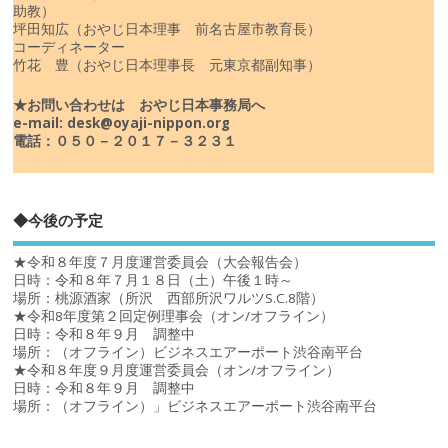
助教）
坪田知広（おやじ日本理事 前名古屋市教育長）
コーディネーター
竹花 豊（おやじ日本理事長 元東京都副知事）
★お問い合わせは おやじ日本事務局へ
e-mail: desk@oyaji-nippon.org
電話：０５０－２０１７－３２３１
◆今後の予定
★令和８年度７月度運営委員会（大会報告会）
日時：令和８年７月１８日（土）午後１時～
場所：桃源酒家（所沢 西部所沢ワルツS.C.8階）
★令和8年度第２回定例理事会（オン/オフライン）
日時：令和８年９月 調整中
場所：（オフライン）ビジネスエアーポート渋谷南平台
★令和８年度９月度運営委員会（オン/オフライン）
日時：令和８年９月 調整中
場所：（オフライン）」ビジネスエアーポート渋谷南平台