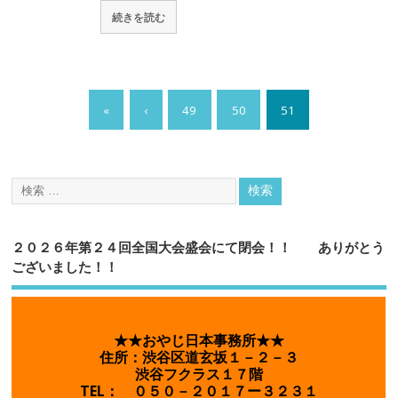
続きを読む
«
‹
49
50
51
２０２６年第２４回全国大会盛会にて閉会！！ ありがとう
ございました！！
★★おやじ日本事務所★★
住所：渋谷区道玄坂１－２－３
渋谷フクラス１７階
TEL： ０５０－２０１７ー３２３１