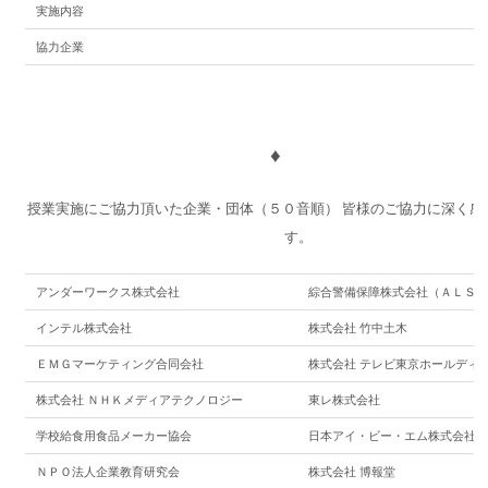
実施内容
協力企業
♦
授業実施にご協力頂いた企業・団体（５０音順） 皆様のご協力に深く感
す。
アンダーワークス株式会社
綜合警備保障株式会社（ＡＬＳ
インテル株式会社
株式会社 竹中土木
ＥＭＧマーケティング合同会社
株式会社 テレビ東京ホールディ
株式会社 ＮＨＫメディアテクノロジー
東レ株式会社
学校給食用食品メーカー協会
日本アイ・ビー・エム株式会社
ＮＰＯ法人企業教育研究会
株式会社 博報堂