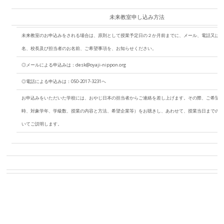
未来教室申し込み方法
未来教室のお申込みをされる場合は、原則として授業予定日の２か月前までに、メール、電話又は
名、校長及び担当者のお名前、ご希望事項を、お知らせください。
◎メールによる申込みは：desk@oyaji-nippon.org
◎電話による申込みは：050‐2017-3231へ
お申込みをいただいた学校には、おやじ日本の担当者からご連絡を差し上げます。その際、ご希望
時、対象学年、学級数、授業の内容と方法、希望企業等）をお聴きし、あわせて、授業当日までの
いてご説明します。