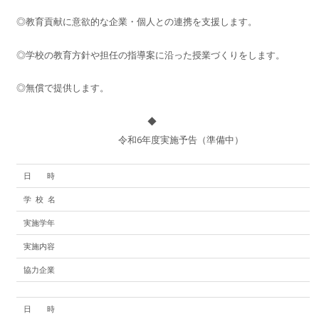
◎教育貢献に意欲的な企業・個人との連携を支援します。
◎学校の教育方針や担任の指導案に沿った授業づくりをします。
◎無償で提供します。
〇〇〇〇〇〇〇〇 〇〇 〇〇
◆
〇〇〇〇〇〇〇〇 〇〇
令和6年度実施予告（準備中）
日 時
学 校 名
実施学年
実施内容
協力企業
日 時