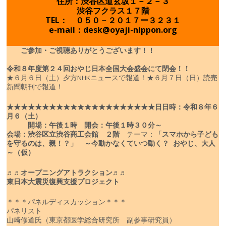
住所：渋谷区道玄坂１－２－３
渋谷フクラス１７階
TEL： ０５０－２０１７ー３２３１
e-mail：desk@oyaji-nippon.org
ご参加・ご視聴ありがとうございます！！
令和８年度
第２４回おやじ日本全国大会盛会にて閉会！！
★６月６日（土）夕方NHKニュースで報道！
★６月７日（日）読売
新聞朝刊で報道！
★★★★★★★★★★★★★★★★★★★★★
日
日時：令和８年６
月６（土）
開場：午後１時 開会：午後１時３０分～
会場：渋谷区立渋谷商工会館 ２階
テーマ：
「スマホから子ども
を守るのは、親！？」
～今動かなくていつ動く？ おやじ、大人
～（仮）
♬♬オープニングアトラクション♬♬
東日本大震災復興支援プロジェクト
＊＊＊パネルディスカッション＊＊＊
パネリスト
山崎修道氏（東京都医学総合研究所 副参事研究員）