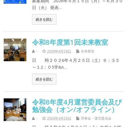
募集期間 2026年５月１５日（月）～６月３０
日（火） 発表…
続きを読む
令和8年度第1回未来教室
-
2026年4月28日
未来教室
日 時２０２6年４月２５日（土）９：３５
～１2：０5学&n…
続きを読む
令和8年度4月運営委員会及び
勉強会（オン/オフライン）
-
2026年4月26日
理事会・運営委員会