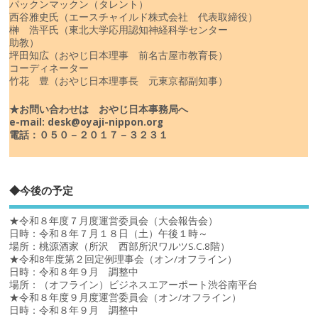
パックンマックン（タレント）
西谷雅史氏（エースチャイルド株式会社 代表取締役）
榊 浩平氏（東北大学応用認知神経科学センター
助教）
坪田知広（おやじ日本理事 前名古屋市教育長）
コーディネーター
竹花 豊（おやじ日本理事長 元東京都副知事）
★お問い合わせは おやじ日本事務局へ
e-mail: desk@oyaji-nippon.org
電話：０５０－２０１７－３２３１
◆今後の予定
★令和８年度７月度運営委員会（大会報告会）
日時：令和８年７月１８日（土）午後１時～
場所：桃源酒家（所沢 西部所沢ワルツS.C.8階）
★令和8年度第２回定例理事会（オン/オフライン）
日時：令和８年９月 調整中
場所：（オフライン）ビジネスエアーポート渋谷南平台
★令和８年度９月度運営委員会（オン/オフライン）
日時：令和８年９月 調整中