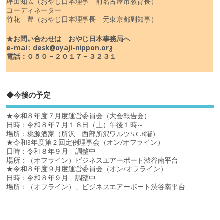
坪田知広（おやじ日本理事 前名古屋市教育長）
コーディネーター
竹花 豊（おやじ日本理事長 元東京都副知事）
★お問い合わせは おやじ日本事務局へ
e-mail: desk@oyaji-nippon.org
電話：０５０－２０１７－３２３１
◆今後の予定
★令和８年度７月度運営委員会（大会報告会）
日時：令和８年７月１８日（土）午後１時～
場所：桃源酒家（所沢 西部所沢ワルツS.C.8階）
★令和8年度第２回定例理事会（オン/オフライン）
日時：令和８年９月 調整中
場所：（オフライン）ビジネスエアーポート渋谷南平台
★令和８年度９月度運営委員会（オン/オフライン）
日時：令和８年９月 調整中
場所：（オフライン）」ビジネスエアーポート渋谷南平台