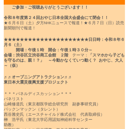
ご参加・ご視聴ありがとうございます！！
令和８年度
第２４回おやじ日本全国大会盛会にて閉会！！
★６月６日（土）夕方NHKニュースで報道！
★６月７日（日）読売
新聞朝刊で報道！
★★★★★★★★★★★★★★★★★★★★★
日
日時：令和８年６
月６（土）
開場：午後１時 開会：午後１時３０分～
会場：渋谷区立渋谷商工会館 ２階
テーマ：
「スマホから子ども
を守るのは、親！？」
～今動かなくていつ動く？ おやじ、大人
～（仮）
♬♬オープニングアトラクション♬♬
東日本大震災復興支援プロジェクト
＊＊＊パネルディスカッション＊＊＊
パネリスト
山崎修道氏（東京都医学総合研究所 副参事研究員）
パックンマックン（タレント）
西谷雅史氏（エースチャイルド株式会社 代表取締役）
榊 浩平氏（東北大学応用認知神経科学センター
助教）