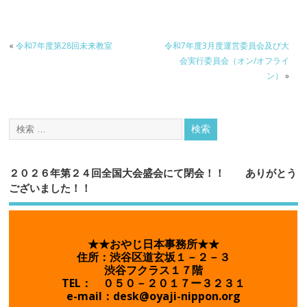
«
令和7年度第28回未来教室
令和7年度3月度運営委員会及び大
会実行委員会（オン/オフライ
ン）
»
２０２６年第２４回全国大会盛会にて閉会！！ ありがとう
ございました！！
★★おやじ日本事務所★★
住所：渋谷区道玄坂１－２－３
渋谷フクラス１７階
TEL： ０５０－２０１７ー３２３１
e-mail：desk@oyaji-nippon.org