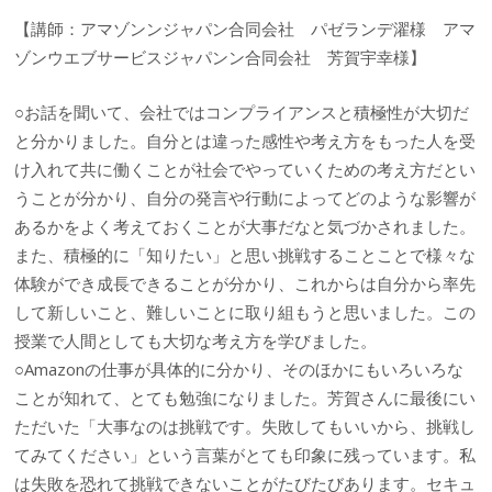
【講師：アマゾンンジャパン合同会社 パゼランデ濯様 アマ
ゾンウエブサービスジャパンン合同会社 芳賀宇幸様】
○お話を聞いて、会社ではコンプライアンスと積極性が大切だ
と分かりました。自分とは違った感性や考え方をもった人を受
け入れて共に働くことが社会でやっていくための考え方だとい
うことが分かり、自分の発言や行動によってどのような影響が
あるかをよく考えておくことが大事だなと気づかされました。
また、積極的に「知りたい」と思い挑戦することことで様々な
体験ができ成長できることが分かり、これからは自分から率先
して新しいこと、難しいことに取り組もうと思いました。この
授業で人間としても大切な考え方を学びました。
○Amazonの仕事が具体的に分かり、そのほかにもいろいろな
ことが知れて、とても勉強になりました。芳賀さんに最後にい
ただいた「大事なのは挑戦です。失敗してもいいから、挑戦し
てみてください」という言葉がとても印象に残っています。私
は失敗を恐れて挑戦できないことがたびたびあります。セキュ