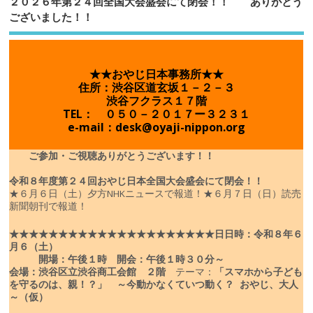
２０２６年第２４回全国大会盛会にて閉会！！ ありがとう
ございました！！
★★おやじ日本事務所★★
住所：渋谷区道玄坂１－２－３
渋谷フクラス１７階
TEL： ０５０－２０１７ー３２３１
e-mail：desk@oyaji-nippon.org
ご参加・ご視聴ありがとうございます！！
令和８年度
第２４回おやじ日本全国大会盛会にて閉会！！
★６月６日（土）夕方NHKニュースで報道！
★６月７日（日）読売
新聞朝刊で報道！
★★★★★★★★★★★★★★★★★★★★★
日
日時：令和８年６
月６（土）
開場：午後１時 開会：午後１時３０分～
会場：渋谷区立渋谷商工会館 ２階
テーマ：
「スマホから子ども
を守るのは、親！？」
～今動かなくていつ動く？ おやじ、大人
～（仮）