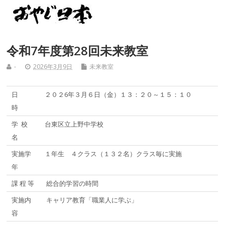
令和7年度第28回未来教室
-
2026年3月9日
未来教室
日
２０２6年３月６日（金）１３：２０～１５：１０
時
学 校
台東区立上野中学校
名
実施学
１年生 ４クラス（１３２名）クラス毎に実施
年
課 程 等
総合的学習の時間
実施内
キャリア教育「職業人に学ぶ」
容