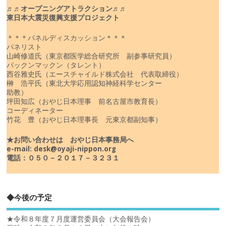
♬♬オープニングアトラクション♬♬
東日本大震災復興支援プロジェクト
＊＊＊パネルディスカッション＊＊＊
パネリスト
山崎修道氏（東京都医学総合研究所 副参事研究員）
パックンマックン（タレント）
西谷雅史氏（エースチャイルド株式会社 代表取締役）
榊 浩平氏（東北大学応用認知神経科学センター
助教）
坪田知広（おやじ日本理事 前名古屋市教育長）
コーディネーター
竹花 豊（おやじ日本理事長 元東京都副知事）
★お問い合わせは おやじ日本事務局へ
e-mail: desk@oyaji-nippon.org
電話：０５０－２０１７－３２３１
◆今後の予定
★令和８年度７月度運営委員会（大会報告会）