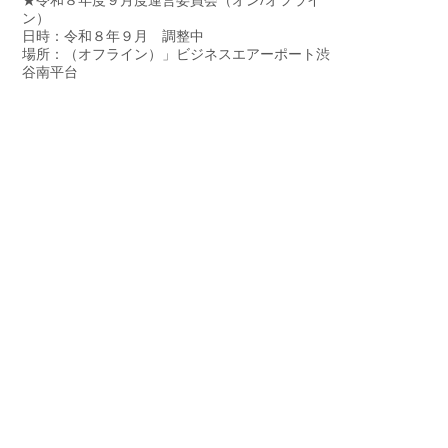
★令和８年度９月度運営委員会（オン/オフライ
ン）
日時：令和８年９月 調整中
場所：（オフライン）」ビジネスエアーポート渋
谷南平台