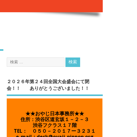
２０２６年第２４回全国大会盛会にて閉
会！！ ありがとうございました！！
★★おやじ日本事務所★★
住所：渋谷区道玄坂１－２－３
渋谷フクラス１７階
TEL： ０５０－２０１７ー３２３１
e-mail：desk@oyaji-nippon.org