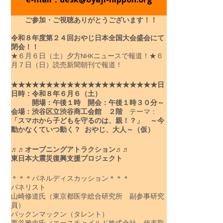
ご参加・ご視聴ありがとうございます！！
令和８年度
第２４回おやじ日本全国大会盛会にて
閉会！！
★６月６日（土）夕方NHKニュースで報道！
★６
月７日（日）読売新聞朝刊で報道！
★★★★★★★★★★★★★★★★★★★★★
日
日時：令和８年６月６（土）
開場：午後１時 開会：午後１時３０分～
会場：渋谷区立渋谷商工会館 ２階
テーマ：
「スマホから子どもを守るのは、親！？」
～今
動かなくていつ動く？ おやじ、大人～（仮）
♬♬オープニングアトラクション♬♬
東日本大震災復興支援プロジェクト
＊＊＊パネルディスカッション＊＊＊
パネリスト
山崎修道氏（東京都医学総合研究所 副参事研究
員）
パックンマックン（タレント）
西谷雅史氏（エースチャイルド株式会社 代表取