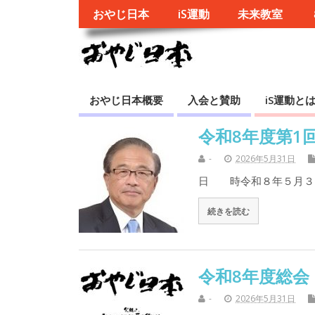
おやじ日本
iS運動
未来教室
おやじ日本概要
入会と賛助
iS運動と
令和8年度第1
-
2026年5月31日
日 時令和８年５月３
続きを読む
令和8年度総会
-
2026年5月31日