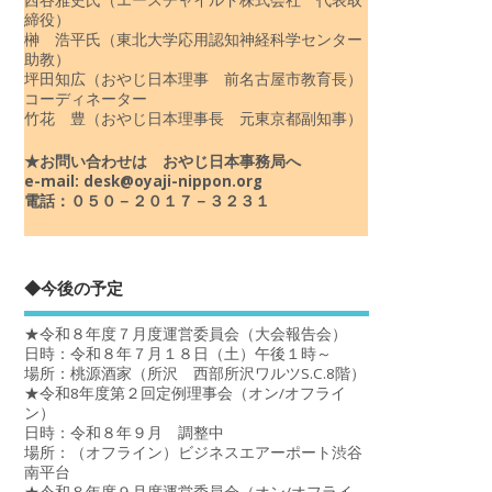
締役）
榊 浩平氏（東北大学応用認知神経科学センター
助教）
坪田知広（おやじ日本理事 前名古屋市教育長）
コーディネーター
竹花 豊（おやじ日本理事長 元東京都副知事）
★お問い合わせは おやじ日本事務局へ
e-mail: desk@oyaji-nippon.org
電話：０５０－２０１７－３２３１
◆今後の予定
★令和８年度７月度運営委員会（大会報告会）
日時：令和８年７月１８日（土）午後１時～
場所：桃源酒家（所沢 西部所沢ワルツS.C.8階）
★令和8年度第２回定例理事会（オン/オフライ
ン）
日時：令和８年９月 調整中
場所：（オフライン）ビジネスエアーポート渋谷
南平台