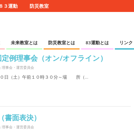
８３運動
防災教室
は
未来教室とは
防災教室とは
83運動とは
リンク
回定例理事会（オン/オフライン）
理事会・運営委員会
０日（土）午前１０時３０分～場 所（…
（書面表決）
理事会・運営委員会