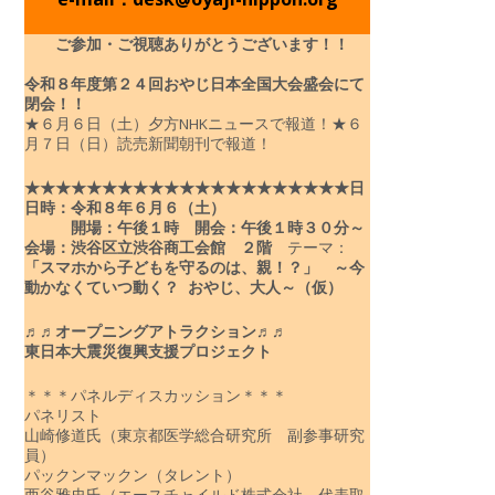
ご参加・ご視聴ありがとうございます！！
令和８年度
第２４回おやじ日本全国大会盛会にて
閉会！！
★６月６日（土）夕方NHKニュースで報道！
★６
月７日（日）読売新聞朝刊で報道！
★★★★★★★★★★★★★★★★★★★★★
日
日時：令和８年６月６（土）
開場：午後１時 開会：午後１時３０分～
会場：渋谷区立渋谷商工会館 ２階
テーマ：
「スマホから子どもを守るのは、親！？」
～今
動かなくていつ動く？ おやじ、大人～（仮）
♬♬オープニングアトラクション♬♬
東日本大震災復興支援プロジェクト
＊＊＊パネルディスカッション＊＊＊
パネリスト
山崎修道氏（東京都医学総合研究所 副参事研究
員）
パックンマックン（タレント）
西谷雅史氏（エースチャイルド株式会社 代表取