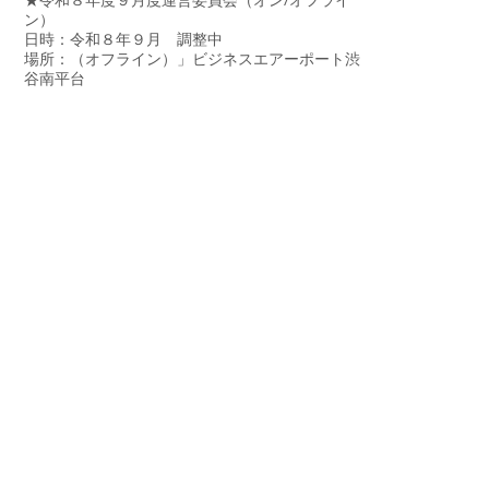
★令和８年度９月度運営委員会（オン/オフライ
ン）
日時：令和８年９月 調整中
場所：（オフライン）」ビジネスエアーポート渋
谷南平台