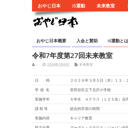
おやじ日本
iS運動
未来教室
おやじ日本概要
入会と賛助
iS運動と
令和7年度第27回未来教室
-
2026年3月6日
未来教室
日 時
２０２６年３月５日（木）１３：
学 校 名
世田谷区立下北沢小学校
実施学年
６年生 ４クラス（１２５名）合
課 程 等
総合的学習の時間
実施内容
キャリア教育
協力企業
グーグル・クラウド・ジャパン合