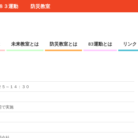
８３運動
防災教室
は
未来教室とは
防災教室とは
83運動とは
リンク
２５～１４：３０
同で実施
同会社