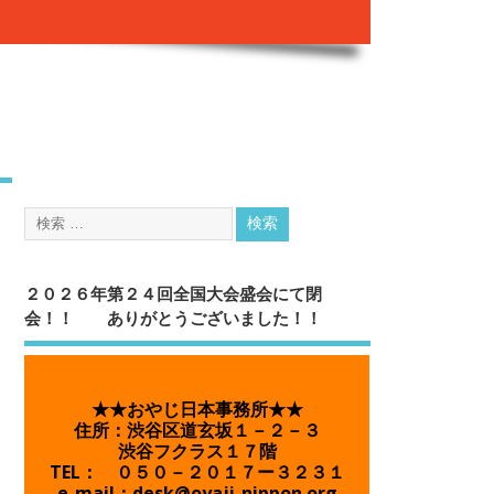
２０２６年第２４回全国大会盛会にて閉
会！！ ありがとうございました！！
★★おやじ日本事務所★★
住所：渋谷区道玄坂１－２－３
渋谷フクラス１７階
TEL： ０５０－２０１７ー３２３１
e-mail：desk@oyaji-nippon.org