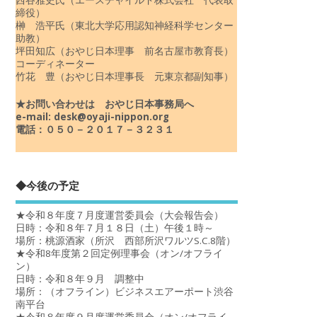
締役）
榊 浩平氏（東北大学応用認知神経科学センター
助教）
坪田知広（おやじ日本理事 前名古屋市教育長）
コーディネーター
竹花 豊（おやじ日本理事長 元東京都副知事）
★お問い合わせは おやじ日本事務局へ
e-mail: desk@oyaji-nippon.org
電話：０５０－２０１７－３２３１
◆今後の予定
★令和８年度７月度運営委員会（大会報告会）
日時：令和８年７月１８日（土）午後１時～
場所：桃源酒家（所沢 西部所沢ワルツS.C.8階）
★令和8年度第２回定例理事会（オン/オフライ
ン）
日時：令和８年９月 調整中
場所：（オフライン）ビジネスエアーポート渋谷
南平台