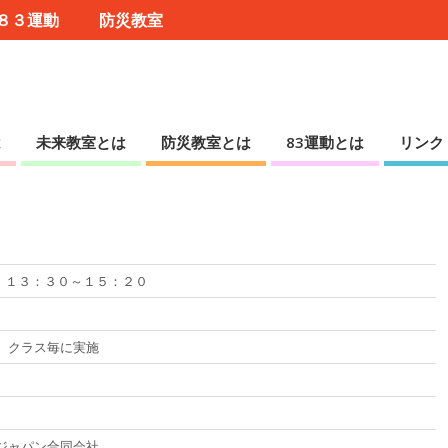
８３運動
防災教室
は
未来教室とは
防災教室とは
83運動とは
リンク
）１３：３０～１５：２０
）クラス毎に実施
ジャパン合同会社