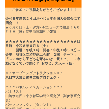
ご参加・ご視聴ありがとうございます！！
令和８年度
第２４回おやじ日本全国大会盛会にて
閉会！！
★６月６日（土）夕方NHKニュースで報道！
★６
月７日（日）読売新聞朝刊で報道！
★★★★★★★★★★★★★★★★★★★★★
日
日時：令和８年６月６（土）
開場：午後１時 開会：午後１時３０分～
会場：渋谷区立渋谷商工会館 ２階
テーマ：
「スマホから子どもを守るのは、親！？」
～今
動かなくていつ動く？ おやじ、大人～（仮）
♬♬オープニングアトラクション♬♬
東日本大震災復興支援プロジェクト
＊＊＊パネルディスカッション＊＊＊
パネリスト
山崎修道氏（東京都医学総合研究所 副参事研究
員）
パックンマックン（タレント）
西谷雅史氏（エースチャイルド株式会社 代表取