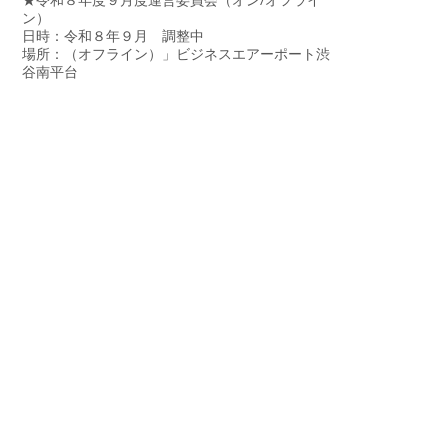
★令和８年度９月度運営委員会（オン/オフライ
ン）
日時：令和８年９月 調整中
場所：（オフライン）」ビジネスエアーポート渋
谷南平台