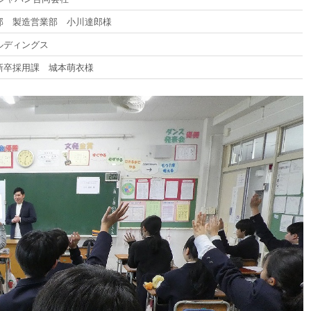
 製造営業部 小川達郎様
ルディングス
新卒採用課 城本萌衣様