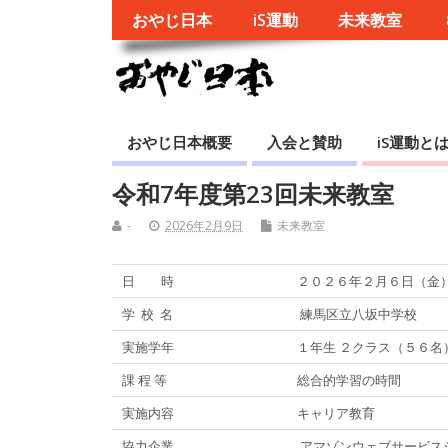
おやじ日本
iS運動
未来教室
おやじ日本概要
入会と賛助
iS運動と
令和7年度第23回未来教室
-
2026年2月9日
未来教室
日 時
２０２６年２月６日（金
学 校 名
練馬区立八坂中学校
実施学年
１年生 ２クラス（５６名
課 程 等
総合的学習の時間
実施内容
キャリア教育
協力企業
アマゾンウェブサービス