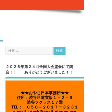
２０２６年第２４回全国大会盛会にて閉
会！！ ありがとうございました！！
★★おやじ日本事務所★★
住所：渋谷区道玄坂１－２－３
渋谷フクラス１７階
TEL： ０５０－２０１７ー３２３１
e-mail：desk@oyaji-nippon.org