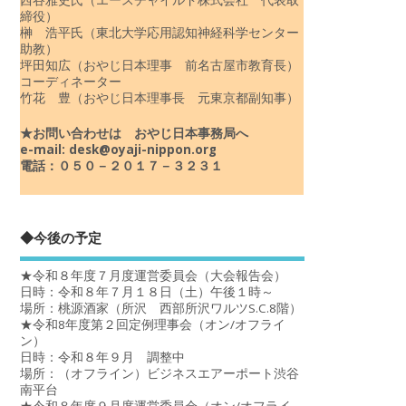
締役）
榊 浩平氏（東北大学応用認知神経科学センター
助教）
坪田知広（おやじ日本理事 前名古屋市教育長）
コーディネーター
竹花 豊（おやじ日本理事長 元東京都副知事）
★お問い合わせは おやじ日本事務局へ
e-mail: desk@oyaji-nippon.org
電話：０５０－２０１７－３２３１
◆今後の予定
★令和８年度７月度運営委員会（大会報告会）
日時：令和８年７月１８日（土）午後１時～
場所：桃源酒家（所沢 西部所沢ワルツS.C.8階）
★令和8年度第２回定例理事会（オン/オフライ
ン）
日時：令和８年９月 調整中
場所：（オフライン）ビジネスエアーポート渋谷
南平台