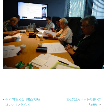
«
令和7年度総会（書面表決）
安心安全なネットの使い方
（オン／オフライン）
（Part9）
»