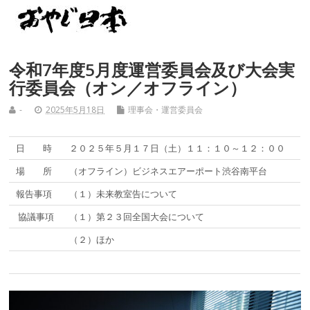
令和7年度5月度運営委員会及び大会実
行委員会（オン／オフライン）
-
2025年5月18日
理事会・運営委員会
日 時
２０２５年５月１７日（土）１１：１０～１２：００
場 所
（オフライン）ビジネスエアーポート渋谷南平台
報告事項
（１）未来教室告について
協議事項
（１）第２３回全国大会について
（２）ほか