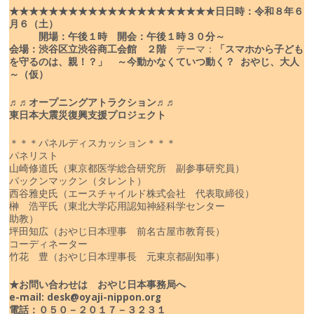
★★★★★★★★★★★★★★★★★★★★★
日
日時：令和８年６
月６（土）
開場：午後１時 開会：午後１時３０分～
会場：渋谷区立渋谷商工会館 ２階
テーマ：
「スマホから子ども
を守るのは、親！？」
～今動かなくていつ動く？ おやじ、大人
～（仮）
♬♬オープニングアトラクション♬♬
東日本大震災復興支援プロジェクト
＊＊＊パネルディスカッション＊＊＊
パネリスト
山崎修道氏（東京都医学総合研究所 副参事研究員）
パックンマックン（タレント）
西谷雅史氏（エースチャイルド株式会社 代表取締役）
榊 浩平氏（東北大学応用認知神経科学センター
助教）
坪田知広（おやじ日本理事 前名古屋市教育長）
コーディネーター
竹花 豊（おやじ日本理事長 元東京都副知事）
★お問い合わせは おやじ日本事務局へ
e-mail: desk@oyaji-nippon.org
電話：０５０－２０１７－３２３１