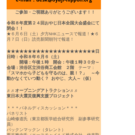
ご参加・ご視聴ありがとうございます！！
令和８年度
第２４回おやじ日本全国大会盛会にて
閉会！！
★６月６日（土）夕方NHKニュースで報道！
★６
月７日（日）読売新聞朝刊で報道！
★★★★★★★★★★★★★★★★★★★★★
日
日時：令和８年６月６（土）
開場：午後１時 開会：午後１時３０分～
会場：渋谷区立渋谷商工会館 ２階
テーマ：
「スマホから子どもを守るのは、親！？」
～今
動かなくていつ動く？ おやじ、大人～（仮）
♬♬オープニングアトラクション♬♬
東日本大震災復興支援プロジェクト
＊＊＊パネルディスカッション＊＊＊
パネリスト
山崎修道氏（東京都医学総合研究所 副参事研究
員）
パックンマックン（タレント）
西谷雅史氏（エースチャイルド株式会社 代表取