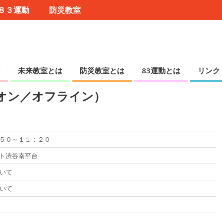
８３運動
防災教室
は
未来教室とは
防災教室とは
83運動とは
リンク
オン／オフライン）
５０～１１：２０
ト渋谷南平台
ついて
ついて