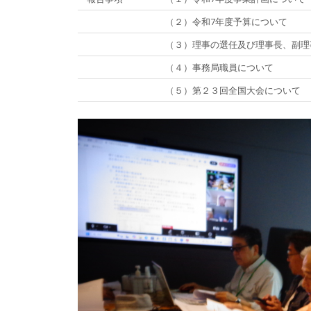
（２）令和7年度予算について
（３）理事の選任及び理事長、副理
（４）事務局職員について
（５）第２３回全国大会について