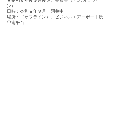
★令和８年度９月度運営委員会（オン/オフライ
ン）
日時：令和８年９月 調整中
場所：（オフライン）」ビジネスエアーポート渋
谷南平台