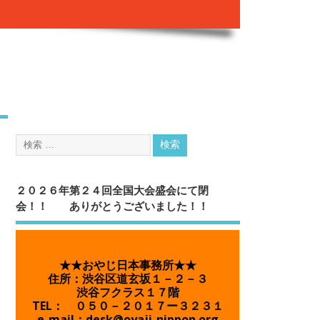
２０２６年第２４回全国大会盛会にて閉
会！！ ありがとうございました！！
★★おやじ日本事務所★★
住所：渋谷区道玄坂１－２－３
渋谷フクラス１７階
TEL： ０５０－２０１７ー３２３１
e-mail：desk@oyaji-nippon.org