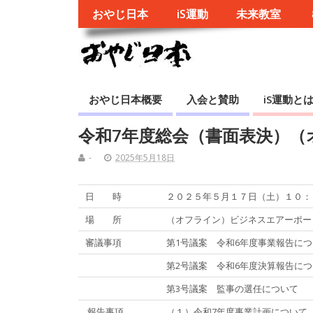
おやじ日本
iS運動
未来教室
おやじ日本概要
入会と賛助
iS運動と
令和7年度総会（書面表決）（
-
2025年5月18日
日 時
２０２５年５月１７日（土）１０：
場 所
（オフライン）ビジネスエアーポー
審議事項
第1号議案 令和6年度事業報告に
第2号議案 令和6年度決算報告に
第3号議案 監事の選任について
報告事項
（１）令和7年度事業計画について