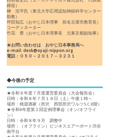
締役）
榊 浩平氏（東北大学応用認知神経科学センター
助教）
坪田知広（おやじ日本理事 前名古屋市教育長）
コーディネーター
竹花 豊（おやじ日本理事長 元東京都副知事）
★お問い合わせは おやじ日本事務局へ
e-mail: desk@oyaji-nippon.org
電話：０５０－２０１７－３２３１
◆今後の予定
★令和８年度７月度運営委員会（大会報告会）
日時：令和８年７月１８日（土）午後１時～
場所：桃源酒家（所沢 西部所沢ワルツS.C.8階）
★令和8年度第２回定例理事会（オン/オフライ
ン）
日時：令和８年９月 調整中
場所：（オフライン）ビジネスエアーポート渋谷
南平台