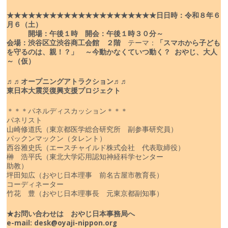
★★★★★★★★★★★★★★★★★★★★★
日
日時：令和８年６
月６（土）
開場：午後１時 開会：午後１時３０分～
会場：渋谷区立渋谷商工会館 ２階
テーマ：
「スマホから子ども
を守るのは、親！？」
～今動かなくていつ動く？ おやじ、大人
～（仮）
♬♬オープニングアトラクション♬♬
東日本大震災復興支援プロジェクト
＊＊＊パネルディスカッション＊＊＊
パネリスト
山崎修道氏（東京都医学総合研究所 副参事研究員）
パックンマックン（タレント）
西谷雅史氏（エースチャイルド株式会社 代表取締役）
榊 浩平氏（東北大学応用認知神経科学センター
助教）
坪田知広（おやじ日本理事 前名古屋市教育長）
コーディネーター
竹花 豊（おやじ日本理事長 元東京都副知事）
★お問い合わせは おやじ日本事務局へ
e-mail: desk@oyaji-nippon.org