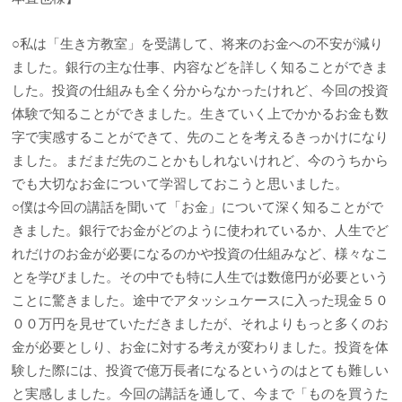
○私は「生き方教室」を受講して、将来のお金への不安が減り
ました。銀行の主な仕事、内容などを詳しく知ることができま
した。投資の仕組みも全く分からなかったけれど、今回の投資
体験で知ることができました。生きていく上でかかるお金も数
字で実感することができて、先のことを考えるきっかけになり
ました。まだまだ先のことかもしれないけれど、今のうちから
でも大切なお金について学習しておこうと思いました。
○僕は今回の講話を聞いて「お金」について深く知ることがで
きました。銀行でお金がどのように使われているか、人生でど
れだけのお金が必要になるのかや投資の仕組みなど、様々なこ
とを学びました。その中でも特に人生では数億円が必要という
ことに驚きました。途中でアタッシュケースに入った現金５０
００万円を見せていただきましたが、それよりもっと多くのお
金が必要としり、お金に対する考えが変わりました。投資を体
験した際には、投資で億万長者になるというのはとても難しい
と実感しました。今回の講話を通して、今まで「ものを買うた