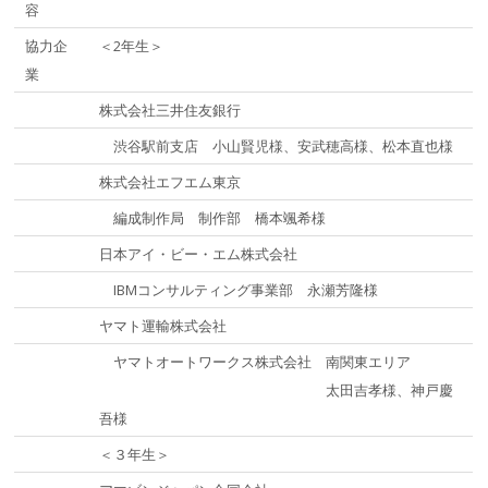
容
協力企
＜2年生＞
業
株式会社三井住友銀行
渋谷駅前支店 小山賢児様、安武穂高様、松本直也様
株式会社エフエム東京
編成制作局 制作部 橋本颯希様
日本アイ・ビー・エム株式会社
IBMコンサルティング事業部 永瀬芳隆様
ヤマト運輸株式会社
ヤマトオートワークス株式会社 南関東エリア
太田吉孝様、神戸慶
吾様
＜３年生＞