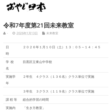
令和7年度第21回未来教室
-
2026年1月13日
未来教室
日
２０２６年１月１０日（土）１３：０５～１４：４５
時
学 校
目黒区立東山中学校
名
実施学
２年生 ４クラス（１３６名）クラス単位で実施
年
３年生 ３クラス（１１９名）クラス単位で実施
課 程 等
総合的学習の時間
実施内
「生き方教室」