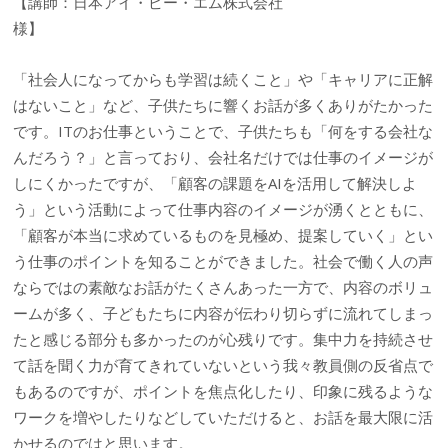
【講師：日本アイ・ビー・エム株式会社
様】
「社会人になってからも学習は続くこと」や「キャリアに正解
はないこと」など、子供たちに響くお話が多くありがたかった
です。ITのお仕事ということで、子供たちも「何をする会社な
んだろう？」と言っており、会社名だけでは仕事のイメージが
しにくかったですが、「顧客の課題をAIを活用して解決しよ
う」という活動によって仕事内容のイメージが湧くとともに、
「顧客が本当に求めているものを見極め、提案していく」とい
う仕事のポイントを知ることができました。社会で働く人の声
ならではの素敵なお話がたくさんあった一方で、内容のボリュ
ームが多く、子どもたちに内容が伝わり切らずに流れてしまっ
たと感じる部分も多かったのが心残りです。集中力を持続させ
て話を聞く力が育てきれていないという我々教員側の反省点で
もあるのですが、ポイントを焦点化したり、印象に残るような
ワークを増やしたりなどしていただけると、お話を最大限に活
かせるのではと思います。