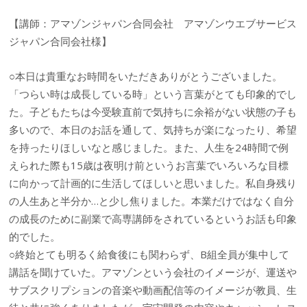
【講師：アマゾンジャパン合同会社 アマゾンウエブサービス
ジャパン合同会社様】
○本日は貴重なお時間をいただきありがとうございました。
「つらい時は成長している時」という言葉がとても印象的でし
た。子どもたちは今受験直前で気持ちに余裕がない状態の子も
多いので、本日のお話を通して、気持ちが楽になったり、希望
を持ったりほしいなと感じました。また、人生を24時間で例
えられた際も15歳は夜明け前というお言葉でいろいろな目標
に向かって計画的に生活してほしいと思いました。私自身残り
の人生あと半分か…と少し焦りました。本業だけではなく自分
の成長のために副業で高専講師をされているというお話も印象
的でした。
○終始とても明るく給食後にも関わらず、B組全員が集中して
講話を聞けていた。アマゾンという会社のイメージが、運送や
サブスクリプションの音楽や動画配信等のイメージが教員、生