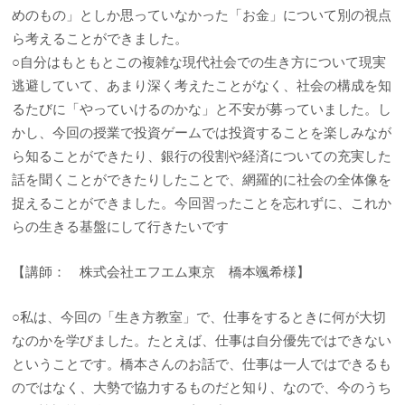
めのもの」としか思っていなかった「お金」について別の視点
ら考えることができました。
○自分はもともとこの複雑な現代社会での生き方について現実
逃避していて、あまり深く考えたことがなく、社会の構成を知
るたびに「やっていけるのかな」と不安が募っていました。し
かし、今回の授業で投資ゲームでは投資することを楽しみなが
ら知ることができたり、銀行の役割や経済についての充実した
話を聞くことができたりしたことで、網羅的に社会の全体像を
捉えることができました。今回習ったことを忘れずに、これか
らの生きる基盤にして行きたいです
【講師： 株式会社エフエム東京 橋本颯希様】
○私は、今回の「生き方教室」で、仕事をするときに何が大切
なのかを学びました。たとえば、仕事は自分優先ではできない
ということです。橋本さんのお話で、仕事は一人ではできるも
のではなく、大勢で協力するものだと知り、なので、今のうち