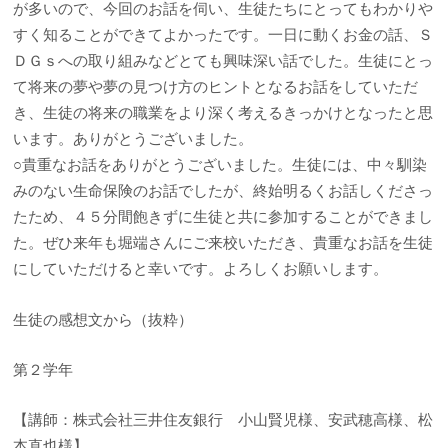
が多いので、今回のお話を伺い、生徒たちにとってもわかりや
すく知ることができてよかったです。一日に動くお金の話、Ｓ
ＤＧｓへの取り組みなどとても興味深い話でした。生徒にとっ
て将来の夢や夢の見つけ方のヒントとなるお話をしていただ
き、生徒の将来の職業をより深く考えるきっかけとなったと思
います。ありがとうございました。
○貴重なお話をありがとうございました。生徒には、中々馴染
みのない生命保険のお話でしたが、終始明るくお話しくださっ
たため、４５分間飽きずに生徒と共に参加することができまし
た。ぜひ来年も堀端さんにご来校いただき、貴重なお話を生徒
にしていただけると幸いです。よろしくお願いします。
生徒の感想文から（抜粋）
第２学年
【講師：株式会社三井住友銀行 小山賢児様、安武穂高様、松
本直也様】