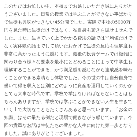
このたびはお忙しい中、本校までお越しいただき誠にありがと
うございました。日常の授業では学ぶことができない事ばかり
で生徒も興味がつきない45分間でした。実際で本物の5000万
円を見た時は生徒だけではなく、私自身も驚きを隠せませんで
した。また、生きていく上でかかる費用の話では平均値だけで
なく実体験の話までして頂いたおかげで生徒の反応も理解度も
非常に高かったように感じます。最後の投資ゲームでは複雑に
関わり合う様々な要素を最小にとどめることによって中学生も
理解することができる、かつ満足感を感じながら達成感を味わ
うことができる素晴らし体験でした。今の世の中は自分自身で
働いて得る収入とは別にどのように資産を運用していくのかが
とても大事な時代です。学校で学ばなければならないことはも
ちろんありますが、学校では学ぶことができない人生を生きて
いく上で大切なこともたくさんあると思っています。「お金の
知識」はその最たる例だと現場で働きながら感じています。今
回の貴重なお話は生徒たちの豊かな人生に向けた第一歩となり
ました。誠にありがとうございました。