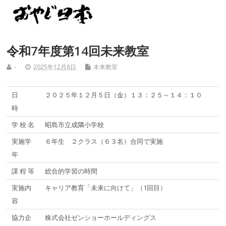
令和7年度第14回未来教室
-
2025年12月8日
未来教室
日
２０２５年１２月５日（金）１３：２５～１４：１０
時
学 校 名
昭島市立成隣小学校
実施学
６年生 ２クラス（６３名）合同で実施
年
課 程 等
総合的学習の時間
実施内
キャリア教育「未来に向けて」（1回目）
容
協力企
株式会社ゼンショーホールディングス