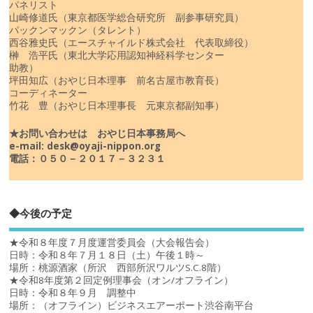
パネリスト
山崎修道氏（東京都医学総合研究所 副参事研究員）
パックンマックン（タレント）
西谷雅史氏（エースチャイルド株式会社 代表取締役）
榊 浩平氏（東北大学応用認知神経科学センター
助教）
坪田知広（おやじ日本理事 前名古屋市教育長）
コーディネーター
竹花 豊（おやじ日本理事長 元東京都副知事）
★お問い合わせは おやじ日本事務局へ
e-mail: desk@oyaji-nippon.org
電話：０５０－２０１７－３２３１
◆今後の予定
★令和８年度７月度運営委員会（大会報告会）
日時：令和８年７月１８日（土）午後１時～
場所：桃源酒家（所沢 西部所沢ワルツS.C.8階）
★令和8年度第２回定例理事会（オン/オフライン）
日時：令和８年９月 調整中
場所：（オフライン）ビジネスエアーポート渋谷南平台