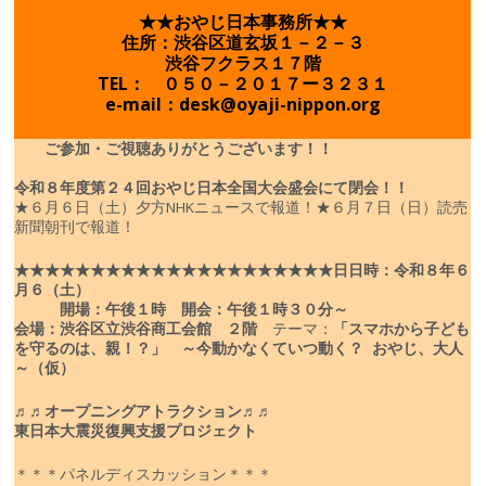
★★おやじ日本事務所★★
住所：渋谷区道玄坂１－２－３
渋谷フクラス１７階
TEL： ０５０－２０１７ー３２３１
e-mail：desk@oyaji-nippon.org
ご参加・ご視聴ありがとうございます！！
令和８年度
第２４回おやじ日本全国大会盛会にて閉会！！
★６月６日（土）夕方NHKニュースで報道！
★６月７日（日）読売
新聞朝刊で報道！
★★★★★★★★★★★★★★★★★★★★★
日
日時：令和８年６
月６（土）
開場：午後１時 開会：午後１時３０分～
会場：渋谷区立渋谷商工会館 ２階
テーマ：
「スマホから子ども
を守るのは、親！？」
～今動かなくていつ動く？ おやじ、大人
～（仮）
♬♬オープニングアトラクション♬♬
東日本大震災復興支援プロジェクト
＊＊＊パネルディスカッション＊＊＊