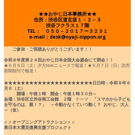
★★おやじ日本事務所★★
住所：渋谷区道玄坂１－２－３
渋谷フクラス１７階
TEL： ０５０－２０１７ー３２３１
e-mail：desk@oyaji-nippon.org
ご参加・ご視聴ありがとうございます！！
令和８年度
第２４回おやじ日本全国大会盛会にて閉会！！
★６月６日（土）夕方NHKニュースで報道！
★６月７日（日）読売
新聞朝刊で報道！
★★★★★★★★★★★★★★★★★★★★★
日
日時：令和８年６
月６（土）
開場：午後１時 開会：午後１時３０分～
会場：渋谷区立渋谷商工会館 ２階
テーマ：
「スマホから子ども
を守るのは、親！？」
～今動かなくていつ動く？ おやじ、大人
～（仮）
♬♬オープニングアトラクション♬♬
東日本大震災復興支援プロジェクト