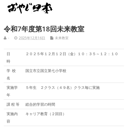
令和7年度第18回未来教室
-
2025年12月16日
未来教室
日
２０２５年１２月１２日（金）１０：３５～１２：１０
時
学 校
国立市立国立第七小学校
名
実施学
５年生 ２クラス（４９名）クラス毎に実施
年
課 程 等
総合的学習の時間
実施内
キャリア教育（２回目）
容