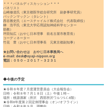
＊＊＊パネルディスカッション＊＊＊
パネリスト
山崎修道氏（東京都医学総合研究所 副参事研究員）
パックンマックン（タレント）
西谷雅史氏（エースチャイルド株式会社 代表取締役）
榊 浩平氏（東北大学応用認知神経科学センター
助教）
坪田知広（おやじ日本理事 前名古屋市教育長）
コーディネーター
竹花 豊（おやじ日本理事長 元東京都副知事）
★お問い合わせは おやじ日本事務局へ
e-mail: desk@oyaji-nippon.org
電話：０５０－２０１７－３２３１
◆今後の予定
★令和８年度７月度運営委員会（大会報告会）
日時：令和８年７月１８日（土）午後１時～
場所：桃源酒家（所沢 西部所沢ワルツS.C.8階）
★令和8年度第２回定例理事会（オン/オフライン）
日時：令和８年９月 調整中