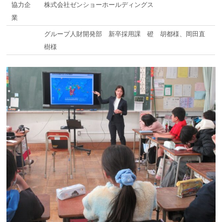
協力企
株式会社ゼンショーホールディングス
業
グループ人財開発部 新卒採用課 磴 胡都様、岡田直
樹様