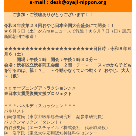
e-mail：desk@oyaji-nippon.org
ご参加・ご視聴ありがとうございます！！
令和８年度
第２４回おやじ日本全国大会盛会にて閉会！！
★６月６日（土）夕方NHKニュースで報道！
★６月７日（日）読売
新聞朝刊で報道！
★★★★★★★★★★★★★★★★★★★★★
日
日時：令和８年６
月６（土）
開場：午後１時 開会：午後１時３０分～
会場：渋谷区立渋谷商工会館 ２階
テーマ：
「スマホから子ども
を守るのは、親！？」
～今動かなくていつ動く？ おやじ、大人
～（仮）
♬♬オープニングアトラクション♬♬
東日本大震災復興支援プロジェクト
＊＊＊パネルディスカッション＊＊＊
パネリスト
山崎修道氏（東京都医学総合研究所 副参事研究員）
パックンマックン（タレント）
西谷雅史氏（エースチャイルド株式会社 代表取締役）
榊 浩平氏（東北大学応用認知神経科学センター