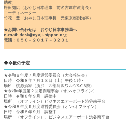
助教）
坪田知広（おやじ日本理事 前名古屋市教育長）
コーディネーター
竹花 豊（おやじ日本理事長 元東京都副知事）
★お問い合わせは おやじ日本事務局へ
e-mail: desk@oyaji-nippon.org
電話：０５０－２０１７－３２３１
◆今後の予定
★令和８年度７月度運営委員会（大会報告会）
日時：令和８年７月１８日（土）午後１時～
場所：桃源酒家（所沢 西部所沢ワルツS.C.8階）
★令和8年度第２回定例理事会（オン/オフライン）
日時：令和８年９月 調整中
場所：（オフライン）ビジネスエアーポート渋谷南平台
★令和８年度９月度運営委員会（オン/オフライン）
日時：令和８年９月 調整中
場所：（オフライン）」ビジネスエアーポート渋谷南平台