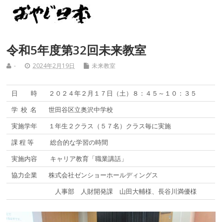
令和5年度第32回未来教室
-
2024年2月19日
未来教室
日 時
２０２４年２月１７日（土）８：４５～１０：３５
学 校 名
世田谷区立奥沢中学校
実施学年
１年生２クラス（５７名）クラス毎に実施
課 程 等
総合的な学習の時間
実施内容
キャリア教育「職業講話」
協力企業
株式会社ゼンショーホールディングス
人事部 人財開発課 山田大輔様、長谷川満優様