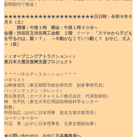
新聞朝刊で報道！
★★★★★★★★★★★★★★★★★★★★★
日
日時：令和８年６
月６（土）
開場：午後１時 開会：午後１時３０分～
会場：渋谷区立渋谷商工会館 ２階
テーマ：
「スマホから子ども
を守るのは、親！？」
～今動かなくていつ動く？ おやじ、大人
～（仮）
♬♬オープニングアトラクション♬♬
東日本大震災復興支援プロジェクト
＊＊＊パネルディスカッション＊＊＊
パネリスト
山崎修道氏（東京都医学総合研究所 副参事研究員）
パックンマックン（タレント）
西谷雅史氏（エースチャイルド株式会社 代表取締役）
榊 浩平氏（東北大学応用認知神経科学センター
助教）
坪田知広（おやじ日本理事 前名古屋市教育長）
コーディネーター
竹花 豊（おやじ日本理事長 元東京都副知事）
★お問い合わせは おやじ日本事務局へ