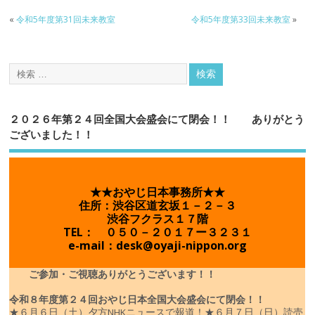
«
令和5年度第31回未来教室
令和5年度第33回未来教室
»
２０２６年第２４回全国大会盛会にて閉会！！ ありがとう
ございました！！
★★おやじ日本事務所★★
住所：渋谷区道玄坂１－２－３
渋谷フクラス１７階
TEL： ０５０－２０１７ー３２３１
e-mail：desk@oyaji-nippon.org
ご参加・ご視聴ありがとうございます！！
令和８年度
第２４回おやじ日本全国大会盛会にて閉会！！
★６月６日（土）夕方NHKニュースで報道！
★６月７日（日）読売