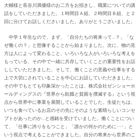
大輔様と長谷川満優様のお二方をお招きし、職業についての講
話をしていただきました。１時間目Ａ組、２時間目Ｂ組、と２
回に分けてお話しくださいました。ありがとうございました。
中学１年生なので、まず、「自分たちの将来って…？」「な
ぜ働くの？」と想像することから始まりました。次に、物の見
方は人によって変わること、いろいろな人がいろいろな考えを
もっている、その中で一緒に共存していくことの重要性をお話
ししていただきました。そして、働くことの意義や仕事をする
上で大切にされていることを中心にお話していただきました。
その中でもとても印象深かったことは、株式会社ゼンショーホ
ールディングスの『世界から飢餓と貧困を撲滅する』という視
点から世界中に事業を展開していることでした。生徒たちは、
いつも食べているお店のその先にそのような素晴らしいコンセ
プトがあったのか…と感銘を受けていました。働くことについ
て、「仕事に誇りをもつこと」「誰かの何かのために‥･」と
いう視点で考えることができました。自分の将来から世界のこ