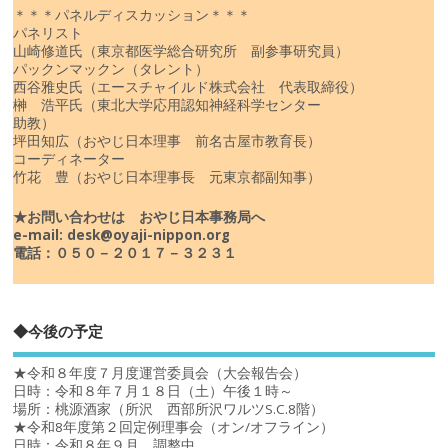
＊＊＊パネルディスカッション＊＊＊
パネリスト
山崎修道氏（東京都医学総合研究所 副参事研究員）
パックンマックン（タレント）
西谷雅史氏（エースチャイルド株式会社 代表取締役）
榊 浩平氏（東北大学応用認知神経科学センター
助教）
坪田知広（おやじ日本理事 前名古屋市教育長）
コーディネーター
竹花 豊（おやじ日本理事長 元東京都副知事）
★お問い合わせは おやじ日本事務局へ
e-mail: desk@oyaji-nippon.org
電話：０５０－２０１７－３２３１
◆今後の予定
★令和８年度７月度運営委員会（大会報告会）
日時：令和８年７月１８日（土）午後１時～
場所：桃源酒家（所沢 西部所沢ワルツS.C.8階）
★令和8年度第２回定例理事会（オン/オフライン）
日時：令和８年９月 調整中