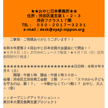
★★おやじ日本事務所★★
住所：渋谷区道玄坂１－２－３
渋谷フクラス１７階
TEL： ０５０－２０１７ー３２３１
e-mail：desk@oyaji-nippon.org
ご参加・ご視聴ありがとうございます！！
令和８年度
第２４回おやじ日本全国大会盛会にて閉会！！
★６月６日（土）夕方NHKニュースで報道！
★６月７日（日）読売
新聞朝刊で報道！
★★★★★★★★★★★★★★★★★★★★★
日
日時：令和８年６
月６（土）
開場：午後１時 開会：午後１時３０分～
会場：渋谷区立渋谷商工会館 ２階
テーマ：
「スマホから子ども
を守るのは、親！？」
～今動かなくていつ動く？ おやじ、大人
～（仮）
♬♬オープニングアトラクション♬♬
東日本大震災復興支援プロジェクト