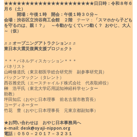
★★★★★★★★★★★★★★★★★★★★★
日
日時：令和８年６
月６（土）
開場：午後１時 開会：午後１時３０分～
会場：渋谷区立渋谷商工会館 ２階
テーマ：
「スマホから子ども
を守るのは、親！？」
～今動かなくていつ動く？ おやじ、大人
～（仮）
♬♬オープニングアトラクション♬♬
東日本大震災復興支援プロジェクト
＊＊＊パネルディスカッション＊＊＊
パネリスト
山崎修道氏（東京都医学総合研究所 副参事研究員）
パックンマックン（タレント）
西谷雅史氏（エースチャイルド株式会社 代表取締役）
榊 浩平氏（東北大学応用認知神経科学センター
助教）
坪田知広（おやじ日本理事 前名古屋市教育長）
コーディネーター
竹花 豊（おやじ日本理事長 元東京都副知事）
★お問い合わせは おやじ日本事務局へ
e-mail: desk@oyaji-nippon.org
電話：０５０－２０１７－３２３１