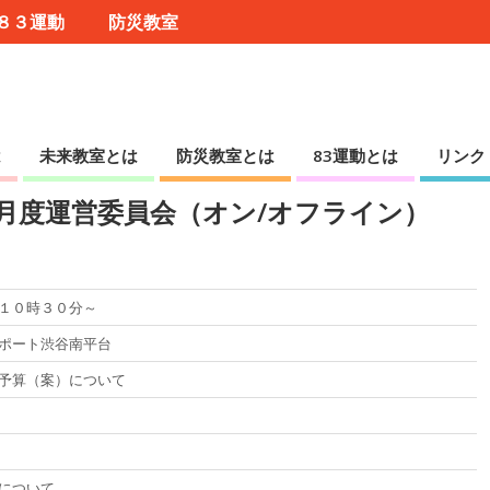
８３運動
防災教室
は
未来教室とは
防災教室とは
83運動とは
リンク
2月度運営委員会（オン/オフライン）
１０時３０分～
ポート渋谷南平台
予算（案）について
について