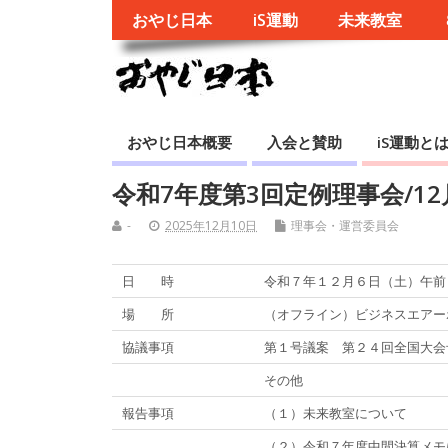
おやじ日本
iS運動
未来教室
おやじ日本概要
入会と賛助
iS運動と
令和7年度第3回定例理事会/1
-
2025年12月10日
理事会・運営委員会
日 時
令和７年１２月６日（土）午前
場 所
（オフライン）ビジネスエアー
協議事項
第１号議案 第２４回全国大会
その他
報告事項
（１）未来教室について
（２）令和７年度中間決算メモ