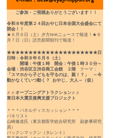
ご参加・ご視聴ありがとうございます！！
令和８年度
第２４回おやじ日本全国大会盛会にて
閉会！！
★６月６日（土）夕方NHKニュースで報道！
★６
月７日（日）読売新聞朝刊で報道！
★★★★★★★★★★★★★★★★★★★★★
日
日時：令和８年６月６（土）
開場：午後１時 開会：午後１時３０分～
会場：渋谷区立渋谷商工会館 ２階
テーマ：
「スマホから子どもを守るのは、親！？」
～今
動かなくていつ動く？ おやじ、大人～（仮）
♬♬オープニングアトラクション♬♬
東日本大震災復興支援プロジェクト
＊＊＊パネルディスカッション＊＊＊
パネリスト
山崎修道氏（東京都医学総合研究所 副参事研究
員）
パックンマックン（タレント）
西谷雅史氏（エースチャイルド株式会社 代表取