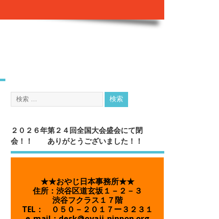
２０２６年第２４回全国大会盛会にて閉
会！！ ありがとうございました！！
★★おやじ日本事務所★★
住所：渋谷区道玄坂１－２－３
渋谷フクラス１７階
TEL： ０５０－２０１７ー３２３１
e-mail：desk@oyaji-nippon.org