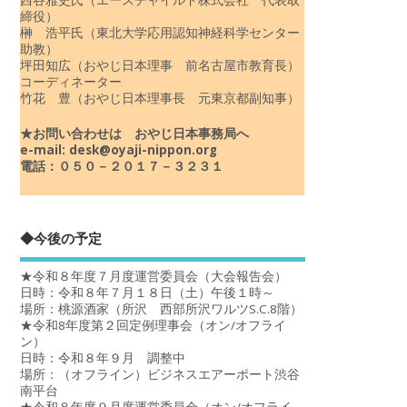
締役）
榊 浩平氏（東北大学応用認知神経科学センター
助教）
坪田知広（おやじ日本理事 前名古屋市教育長）
コーディネーター
竹花 豊（おやじ日本理事長 元東京都副知事）
★お問い合わせは おやじ日本事務局へ
e-mail: desk@oyaji-nippon.org
電話：０５０－２０１７－３２３１
◆今後の予定
★令和８年度７月度運営委員会（大会報告会）
日時：令和８年７月１８日（土）午後１時～
場所：桃源酒家（所沢 西部所沢ワルツS.C.8階）
★令和8年度第２回定例理事会（オン/オフライ
ン）
日時：令和８年９月 調整中
場所：（オフライン）ビジネスエアーポート渋谷
南平台