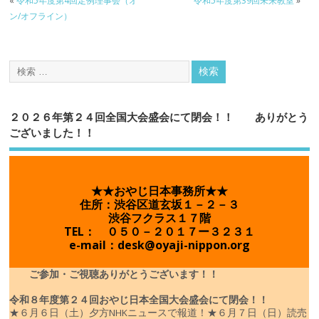
«
令和5年度第4回定例理事会（オ
令和5年度第39回未来教室
»
ン/オフライン）
２０２６年第２４回全国大会盛会にて閉会！！ ありがとう
ございました！！
★★おやじ日本事務所★★
住所：渋谷区道玄坂１－２－３
渋谷フクラス１７階
TEL： ０５０－２０１７ー３２３１
e-mail：desk@oyaji-nippon.org
ご参加・ご視聴ありがとうございます！！
令和８年度
第２４回おやじ日本全国大会盛会にて閉会！！
★６月６日（土）夕方NHKニュースで報道！
★６月７日（日）読売