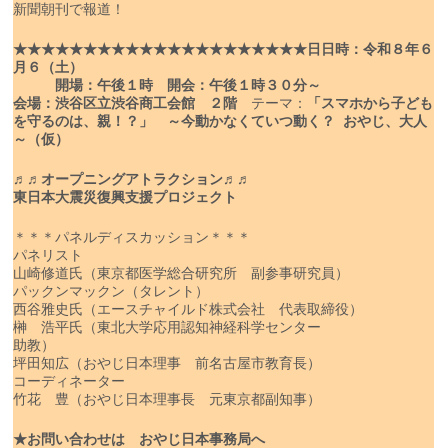
新聞朝刊で報道！
★★★★★★★★★★★★★★★★★★★★★
日
日時：令和８年６
月６（土）
開場：午後１時 開会：午後１時３０分～
会場：渋谷区立渋谷商工会館 ２階
テーマ：
「スマホから子ども
を守るのは、親！？」
～今動かなくていつ動く？ おやじ、大人
～（仮）
♬♬オープニングアトラクション♬♬
東日本大震災復興支援プロジェクト
＊＊＊パネルディスカッション＊＊＊
パネリスト
山崎修道氏（東京都医学総合研究所 副参事研究員）
パックンマックン（タレント）
西谷雅史氏（エースチャイルド株式会社 代表取締役）
榊 浩平氏（東北大学応用認知神経科学センター
助教）
坪田知広（おやじ日本理事 前名古屋市教育長）
コーディネーター
竹花 豊（おやじ日本理事長 元東京都副知事）
★お問い合わせは おやじ日本事務局へ