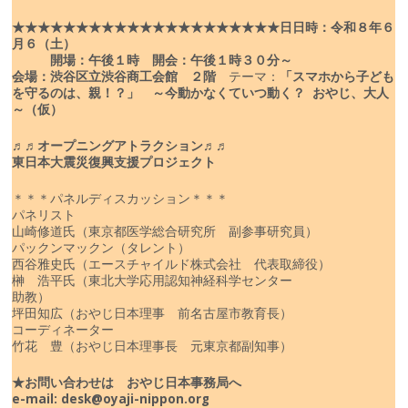
★★★★★★★★★★★★★★★★★★★★★
日
日時：令和８年６
月６（土）
開場：午後１時 開会：午後１時３０分～
会場：渋谷区立渋谷商工会館 ２階
テーマ：
「スマホから子ども
を守るのは、親！？」
～今動かなくていつ動く？ おやじ、大人
～（仮）
♬♬オープニングアトラクション♬♬
東日本大震災復興支援プロジェクト
＊＊＊パネルディスカッション＊＊＊
パネリスト
山崎修道氏（東京都医学総合研究所 副参事研究員）
パックンマックン（タレント）
西谷雅史氏（エースチャイルド株式会社 代表取締役）
榊 浩平氏（東北大学応用認知神経科学センター
助教）
坪田知広（おやじ日本理事 前名古屋市教育長）
コーディネーター
竹花 豊（おやじ日本理事長 元東京都副知事）
★お問い合わせは おやじ日本事務局へ
e-mail: desk@oyaji-nippon.org