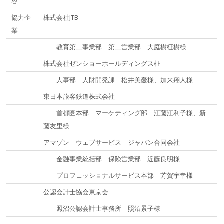
容
協力企
株式会社JTB
業
教育第二事業部 第二営業部 大庭樹柾樹様
株式会社ゼンショーホールディングス柾
人事部 人財開発課 松井美憂様、加来翔人様
東日本旅客鉄道株式会社
首都圏本部 マーケティング部 江藤江利子様、新
藤友里様
アマゾン ウェブサービス ジャパン合同会社
金融事業統括部 保険営業部 近藤良明様
プロフェッショナルサービス本部 芳賀宇幸様
公認会計士協会東京会
照沼公認会計士事務所 照沼景子様