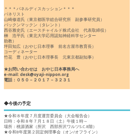
＊＊＊パネルディスカッション＊＊＊
パネリスト
山崎修道氏（東京都医学総合研究所 副参事研究員）
パックンマックン（タレント）
西谷雅史氏（エースチャイルド株式会社 代表取締役）
榊 浩平氏（東北大学応用認知神経科学センター
助教）
坪田知広（おやじ日本理事 前名古屋市教育長）
コーディネーター
竹花 豊（おやじ日本理事長 元東京都副知事）
★お問い合わせは おやじ日本事務局へ
e-mail: desk@oyaji-nippon.org
電話：０５０－２０１７－３２３１
◆今後の予定
★令和８年度７月度運営委員会（大会報告会）
日時：令和８年７月１８日（土）午後１時～
場所：桃源酒家（所沢 西部所沢ワルツS.C.8階）
★令和8年度第２回定例理事会（オン/オフライン）