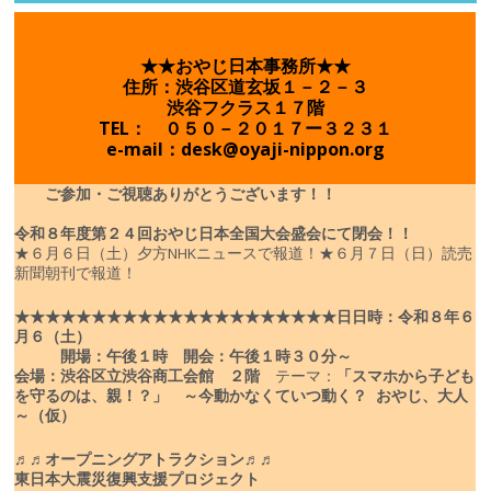
★★おやじ日本事務所★★
住所：渋谷区道玄坂１－２－３
渋谷フクラス１７階
TEL： ０５０－２０１７ー３２３１
e-mail：desk@oyaji-nippon.org
ご参加・ご視聴ありがとうございます！！
令和８年度
第２４回おやじ日本全国大会盛会にて閉会！！
★６月６日（土）夕方NHKニュースで報道！
★６月７日（日）読売
新聞朝刊で報道！
★★★★★★★★★★★★★★★★★★★★★
日
日時：令和８年６
月６（土）
開場：午後１時 開会：午後１時３０分～
会場：渋谷区立渋谷商工会館 ２階
テーマ：
「スマホから子ども
を守るのは、親！？」
～今動かなくていつ動く？ おやじ、大人
～（仮）
♬♬オープニングアトラクション♬♬
東日本大震災復興支援プロジェクト