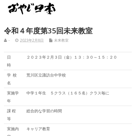
令和４年度第35回未来教室
-
2023年2月8日
未来教室
日
２０２３年２月３日（金）１３：３０～１５：２０
時
学 校
荒川区立諏訪台中学校
名
実施学
中学１年生 ５クラス（１６５名）クラス毎に
年
課 程
総合的な学習の時間
等
実施内
キャリア教育