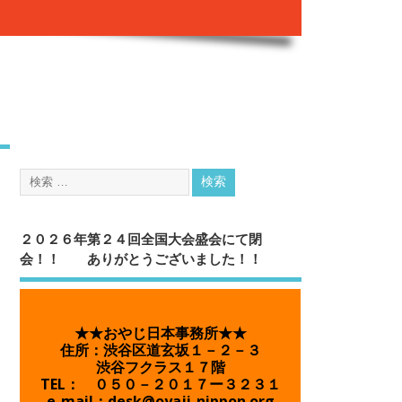
２０２６年第２４回全国大会盛会にて閉
会！！ ありがとうございました！！
★★おやじ日本事務所★★
住所：渋谷区道玄坂１－２－３
渋谷フクラス１７階
TEL： ０５０－２０１７ー３２３１
e-mail：desk@oyaji-nippon.org