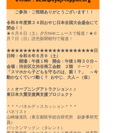
ご参加・ご視聴ありがとうございます！！
令和８年度
第２４回おやじ日本全国大会盛会にて
閉会！！
★６月６日（土）夕方NHKニュースで報道！
★６
月７日（日）読売新聞朝刊で報道！
★★★★★★★★★★★★★★★★★★★★★
日
日時：令和８年６月６（土）
開場：午後１時 開会：午後１時３０分～
会場：渋谷区立渋谷商工会館 ２階
テーマ：
「スマホから子どもを守るのは、親！？」
～今
動かなくていつ動く？ おやじ、大人～（仮）
♬♬オープニングアトラクション♬♬
東日本大震災復興支援プロジェクト
＊＊＊パネルディスカッション＊＊＊
パネリスト
山崎修道氏（東京都医学総合研究所 副参事研究
員）
パックンマックン（タレント）
西谷雅史氏（エースチャイルド株式会社 代表取