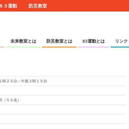
８３運動
防災教室
は
未来教室とは
防災教室とは
83運動とは
リンク
１時２５分～午後３時１５分
同（５５名）