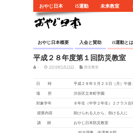
おやじ日本
iS運動
未来教室
おやじ日本概要
入会と賛助
iS運動と
平成２８年度第１回防災教室
-
2016年5月23日
防災教室
日 時
平成２８年５月２３日（月）午後
場 所
渋谷区立本町学園
対象学年
８年生（中学２年生）２クラス合
授業内容
助けられる人から、助ける人に
講 師
おやじ日本防災教室
担当理事 寺澤恵太郎