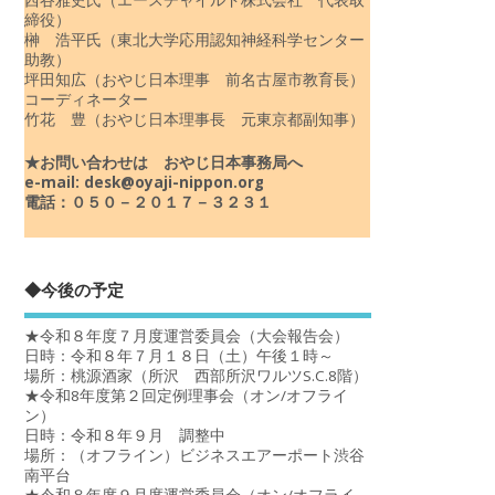
締役）
榊 浩平氏（東北大学応用認知神経科学センター
助教）
坪田知広（おやじ日本理事 前名古屋市教育長）
コーディネーター
竹花 豊（おやじ日本理事長 元東京都副知事）
★お問い合わせは おやじ日本事務局へ
e-mail: desk@oyaji-nippon.org
電話：０５０－２０１７－３２３１
◆今後の予定
★令和８年度７月度運営委員会（大会報告会）
日時：令和８年７月１８日（土）午後１時～
場所：桃源酒家（所沢 西部所沢ワルツS.C.8階）
★令和8年度第２回定例理事会（オン/オフライ
ン）
日時：令和８年９月 調整中
場所：（オフライン）ビジネスエアーポート渋谷
南平台