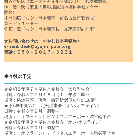
西谷雅史氏（エースチャイルド株式会社 代表取締役）
榊 浩平氏（東北大学応用認知神経科学センター
助教）
坪田知広（おやじ日本理事 前名古屋市教育長）
コーディネーター
竹花 豊（おやじ日本理事長 元東京都副知事）
★お問い合わせは おやじ日本事務局へ
e-mail: desk@oyaji-nippon.org
電話：０５０－２０１７－３２３１
◆今後の予定
★令和８年度７月度運営委員会（大会報告会）
日時：令和８年７月１８日（土）午後１時～
場所：桃源酒家（所沢 西部所沢ワルツS.C.8階）
★令和8年度第２回定例理事会（オン/オフライン）
日時：令和８年９月 調整中
場所：（オフライン）ビジネスエアーポート渋谷南平台
★令和８年度９月度運営委員会（オン/オフライン）
日時：令和８年９月 調整中
場所：（オフライン）」ビジネスエアーポート渋谷南平台