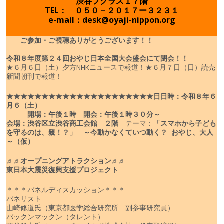
渋谷フクラス１７階
TEL： ０５０－２０１７ー３２３１
e-mail：desk@oyaji-nippon.org
ご参加・ご視聴ありがとうございます！！
令和８年度
第２４回おやじ日本全国大会盛会にて閉会！！
★６月６日（土）夕方NHKニュースで報道！
★６月７日（日）読売
新聞朝刊で報道！
★★★★★★★★★★★★★★★★★★★★★
日
日時：令和８年６
月６（土）
開場：午後１時 開会：午後１時３０分～
会場：渋谷区立渋谷商工会館 ２階
テーマ：
「スマホから子ども
を守るのは、親！？」
～今動かなくていつ動く？ おやじ、大人
～（仮）
♬♬オープニングアトラクション♬♬
東日本大震災復興支援プロジェクト
＊＊＊パネルディスカッション＊＊＊
パネリスト
山崎修道氏（東京都医学総合研究所 副参事研究員）
パックンマックン（タレント）