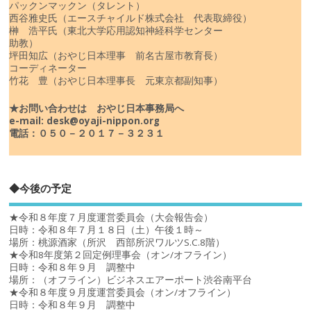
パックンマックン（タレント）
西谷雅史氏（エースチャイルド株式会社 代表取締役）
榊 浩平氏（東北大学応用認知神経科学センター
助教）
坪田知広（おやじ日本理事 前名古屋市教育長）
コーディネーター
竹花 豊（おやじ日本理事長 元東京都副知事）
★お問い合わせは おやじ日本事務局へ
e-mail: desk@oyaji-nippon.org
電話：０５０－２０１７－３２３１
◆今後の予定
★令和８年度７月度運営委員会（大会報告会）
日時：令和８年７月１８日（土）午後１時～
場所：桃源酒家（所沢 西部所沢ワルツS.C.8階）
★令和8年度第２回定例理事会（オン/オフライン）
日時：令和８年９月 調整中
場所：（オフライン）ビジネスエアーポート渋谷南平台
★令和８年度９月度運営委員会（オン/オフライン）
日時：令和８年９月 調整中