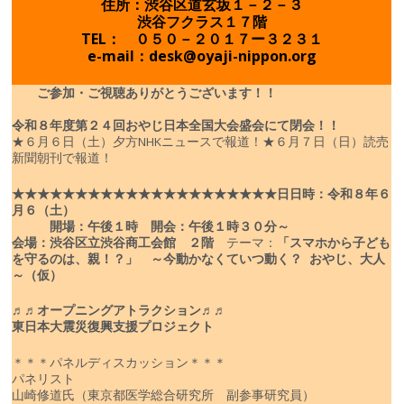
住所：渋谷区道玄坂１－２－３
渋谷フクラス１７階
TEL： ０５０－２０１７ー３２３１
e-mail：desk@oyaji-nippon.org
ご参加・ご視聴ありがとうございます！！
令和８年度
第２４回おやじ日本全国大会盛会にて閉会！！
★６月６日（土）夕方NHKニュースで報道！
★６月７日（日）読売
新聞朝刊で報道！
★★★★★★★★★★★★★★★★★★★★★
日
日時：令和８年６
月６（土）
開場：午後１時 開会：午後１時３０分～
会場：渋谷区立渋谷商工会館 ２階
テーマ：
「スマホから子ども
を守るのは、親！？」
～今動かなくていつ動く？ おやじ、大人
～（仮）
♬♬オープニングアトラクション♬♬
東日本大震災復興支援プロジェクト
＊＊＊パネルディスカッション＊＊＊
パネリスト
山崎修道氏（東京都医学総合研究所 副参事研究員）