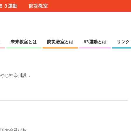
８３運動
防災教室
は
未来教室とは
防災教室とは
83運動とは
リンク
おやじ神奈川設…
全国大会及びお…