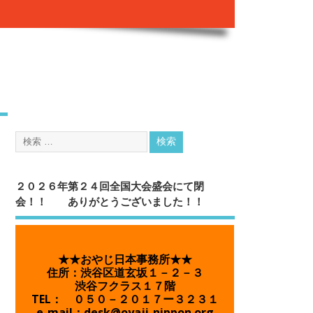
２０２６年第２４回全国大会盛会にて閉
会！！ ありがとうございました！！
★★おやじ日本事務所★★
住所：渋谷区道玄坂１－２－３
渋谷フクラス１７階
TEL： ０５０－２０１７ー３２３１
e-mail：desk@oyaji-nippon.org