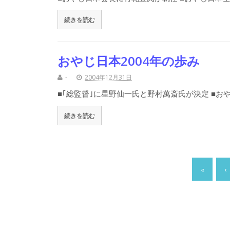
続きを読む
おやじ日本2004年の歩み
-
2004年12月31日
■｢総監督｣に星野仙一氏と野村萬斎氏が決定 ■お
続きを読む
«
‹