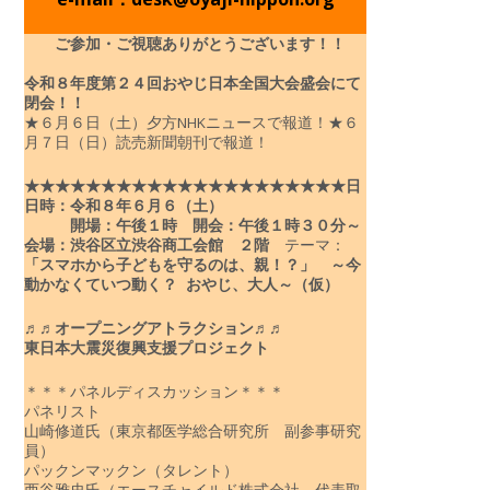
ご参加・ご視聴ありがとうございます！！
令和８年度
第２４回おやじ日本全国大会盛会にて
閉会！！
★６月６日（土）夕方NHKニュースで報道！
★６
月７日（日）読売新聞朝刊で報道！
★★★★★★★★★★★★★★★★★★★★★
日
日時：令和８年６月６（土）
開場：午後１時 開会：午後１時３０分～
会場：渋谷区立渋谷商工会館 ２階
テーマ：
「スマホから子どもを守るのは、親！？」
～今
動かなくていつ動く？ おやじ、大人～（仮）
♬♬オープニングアトラクション♬♬
東日本大震災復興支援プロジェクト
＊＊＊パネルディスカッション＊＊＊
パネリスト
山崎修道氏（東京都医学総合研究所 副参事研究
員）
パックンマックン（タレント）
西谷雅史氏（エースチャイルド株式会社 代表取