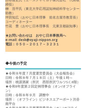
締役）
榊 浩平氏（東北大学応用認知神経科学センター
助教）
坪田知広（おやじ日本理事 前名古屋市教育長）
コーディネーター
竹花 豊（おやじ日本理事長 元東京都副知事）
★お問い合わせは おやじ日本事務局へ
e-mail: desk@oyaji-nippon.org
電話：０５０－２０１７－３２３１
◆今後の予定
★令和８年度７月度運営委員会（大会報告会）
日時：令和８年７月１８日（土）午後１時～
場所：桃源酒家（所沢 西部所沢ワルツS.C.8階）
★令和8年度第２回定例理事会（オン/オフライ
ン）
日時：令和８年９月 調整中
場所：（オフライン）ビジネスエアーポート渋谷
南平台