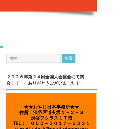
２０２６年第２４回全国大会盛会にて閉
会！！ ありがとうございました！！
★★おやじ日本事務所★★
住所：渋谷区道玄坂１－２－３
渋谷フクラス１７階
TEL： ０５０－２０１７ー３２３１
e-mail：desk@oyaji-nippon.org