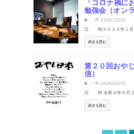
「コロナ禍に
勉強会（オン
-
2023年1月22日
日 時２０２３年１月
続きを読む
第２０回おや
信）
-
2022年6月27日
日 時 令和４年６月２
続きを読む