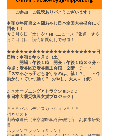
ご参加・ご視聴ありがとうございます！！
令和８年度
第２４回おやじ日本全国大会盛会にて
閉会！！
★６月６日（土）夕方NHKニュースで報道！
★６
月７日（日）読売新聞朝刊で報道！
★★★★★★★★★★★★★★★★★★★★★
日
日時：令和８年６月６（土）
開場：午後１時 開会：午後１時３０分～
会場：渋谷区立渋谷商工会館 ２階
テーマ：
「スマホから子どもを守るのは、親！？」
～今
動かなくていつ動く？ おやじ、大人～（仮）
♬♬オープニングアトラクション♬♬
東日本大震災復興支援プロジェクト
＊＊＊パネルディスカッション＊＊＊
パネリスト
山崎修道氏（東京都医学総合研究所 副参事研究
員）
パックンマックン（タレント）
西谷雅史氏（エースチャイルド株式会社 代表取