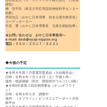
締役）
榊 浩平氏（東北大学応用認知神経科学センター
助教）
坪田知広（おやじ日本理事 前名古屋市教育長）
コーディネーター
竹花 豊（おやじ日本理事長 元東京都副知事）
★お問い合わせは おやじ日本事務局へ
e-mail: desk@oyaji-nippon.org
電話：０５０－２０１７－３２３１
◆今後の予定
★令和８年度７月度運営委員会（大会報告会）
日時：令和８年７月１８日（土）午後１時～
場所：桃源酒家（所沢 西部所沢ワルツS.C.8階）
★令和8年度第２回定例理事会（オン/オフライ
ン）
日時：令和８年９月 調整中
場所：（オフライン）ビジネスエアーポート渋谷
南平台