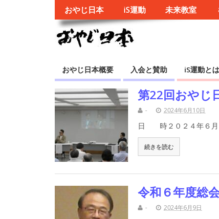
おやじ日本
iS運動
未来教室
おやじ日本概要
入会と賛助
iS運動と
第22回おやじ
-
2024年6月10日
日 時２０２４年６月
続きを読む
令和６年度総
-
2024年6月9日