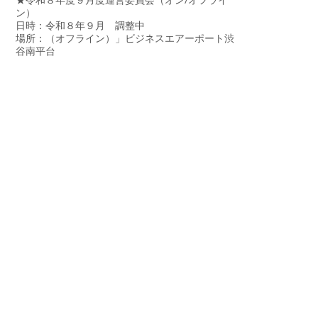
★令和８年度９月度運営委員会（オン/オフライ
ン）
日時：令和８年９月 調整中
場所：（オフライン）」ビジネスエアーポート渋
谷南平台